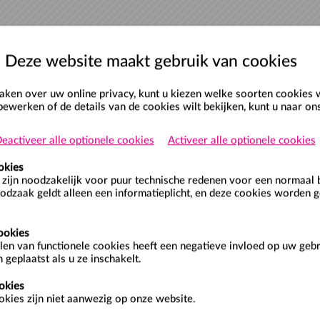
Deze website maakt gebruik van cookies
en over uw online privacy, kunt u kiezen welke soorten cookies 
bewerken of de details van de cookies wilt bekijken, kunt u naar o
GELDIGH
eactiveer alle optionele cookies
Activeer alle optionele cookies
okies
zijn noodzakelijk voor puur technische redenen voor een normaal 
anenzwemmen
odzaak geldt alleen een informatieplicht, en deze cookies worden g
Periode:
 geeft 12x toegang tot het banenzwemmen in het
ookies
 Het tegoed is 12 maanden geldig. De geldigheidsduur
len van functionele cookies heeft een negatieve invloed op uw geb
 Indien je de Meerbezoekenkaart aanschaf...
 geplaatst als u ze inschakelt.
okies
kies zijn niet aanwezig op onze website.