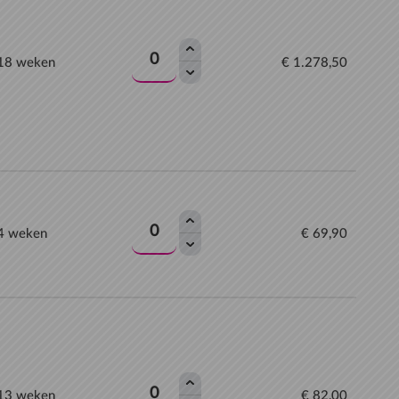
 18 weken
€ 1.278,50
 4 weken
€ 69,90
 13 weken
€ 82,00