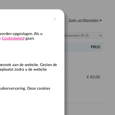
Zoek- en filteropties
worden opgeslagen. Als u
Sorteer:
ns
Cookiebeleid
gaan.
EID
AANTAL
PRIJS
bezoek aan de website. Gezien de
eplaatst zodra u de website
 12 maanden
€ 82,00
ruikerservaring. Deze cookies