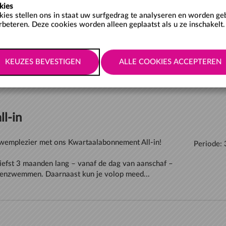
kies
kies stellen ons in staat uw surfgedrag te analyseren en worden g
rbeteren. Deze cookies worden alleen geplaatst als u ze inschakelt.
mplezier met ons Jaarabonnement All-in!
Periode:
iefst 12 maanden lang – vanaf de dag van aanschaf –
enzwemmen. Daarnaast kun je volop meedoen ...
l-in
wemplezier met ons Kwartaalabonnement All-in!
Periode:
iefst 3 maanden lang – vanaf de dag van aanschaf –
enzwemmen. Daarnaast kun je volop meed...