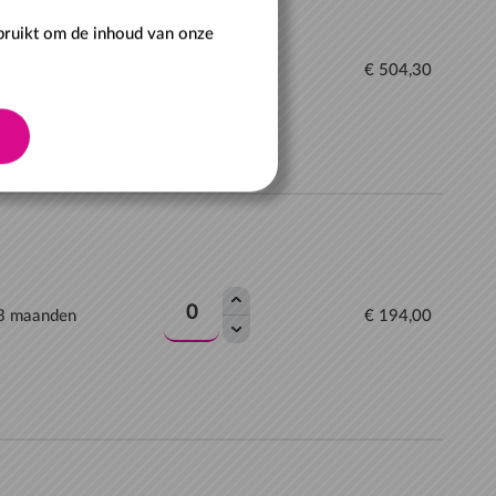
ebruikt om de inhoud van onze
 12 maanden
€ 504,30
 3 maanden
€ 194,00