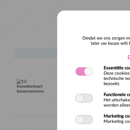
Omdat we ons zorgen mak
later uw keuze wilt 
OMSCHRIJVING
D
Essentiële co
Deze cookies 
12-bezoekenkaart b
technische no
bezoekt.
De 12-Bezoekenkaart banenzwemmen
Functionele c
zwembad voor een voordelig tarief.
Het uitschake
gaat in op het moment van aankoop.
worden alleen
Marketing co
Marketing coo