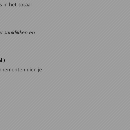
 in het totaal
w aanklikken en
nl )
onnementen dien je